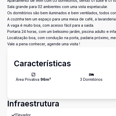
Apartamento de 96m com 03 dormitórios, sendo 01 suite e 01 v
Sala grande para 02 ambientes com uma vista espetacular.
Os dormitórios são bem iluminados e bem ventilados, todos com
A cozinha tem um espaço para uma mesa de café, a lavanderia
A vaga é muito boa, com acesso fácil para a saida.
Portaria 24 horas, com um belissimo jardim, piscina adulto e infa
Localização boa, com condução na porta, padaria próximo, me
Vale a pena conhecer, agende uma visita !
Características
Área Privativa
96
m²
3
Dormitório
s
Infraestrutura
Elevador