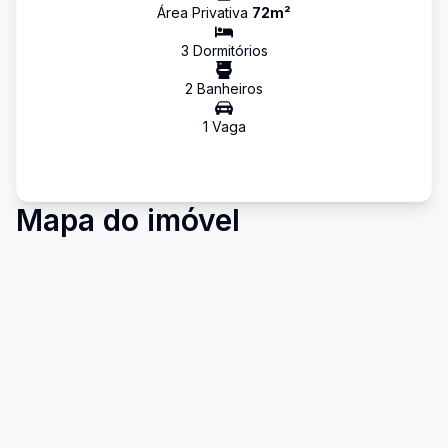
Área Privativa
72
m²
3
Dormitório
s
2
Banheiro
s
1
Vaga
Mapa do imóvel