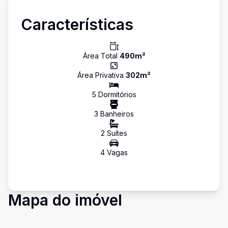
Características
Área Total
490
m²
Área Privativa
302
m²
5
Dormitório
s
3
Banheiro
s
2
Suíte
s
4
Vaga
s
Mapa do imóvel