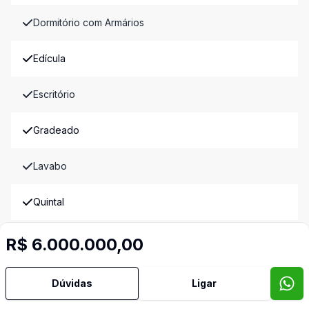
Dormitório com Armários
Edícula
Escritório
Gradeado
Lavabo
Quintal
Reformado
R$ 6.000.000,00
Sala de Jantar
Dúvidas
Ligar