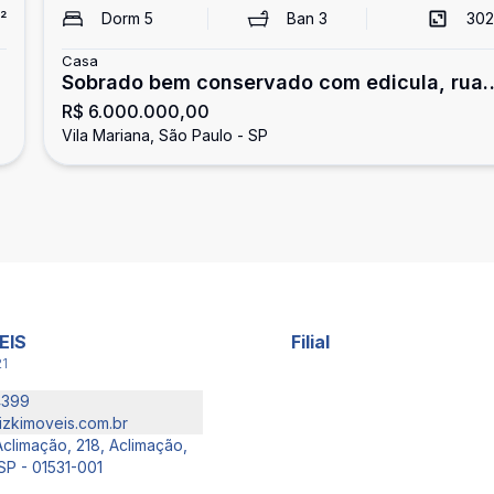
²
Dorm
5
Ban
3
302
Casa
Sobrado bem conservado com edicula, rua
R$ 6.000.000,00
tranquila
Vila Mariana, São Paulo - SP
EIS
Filial
21
4399
izkimoveis.com.br
climação, 218, Aclimação,
SP - 01531-001