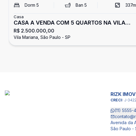
Dorm
5
Ban
5
337
m
Casa
CASA A VENDA COM 5 QUARTOS NA VILA
R$ 2.500.000,00
MARIANA
Vila Mariana, São Paulo - SP
RIZK IMOV
CRECI:
J-342
(11) 5555-
contato@r
Avenida da A
São Paulo - 