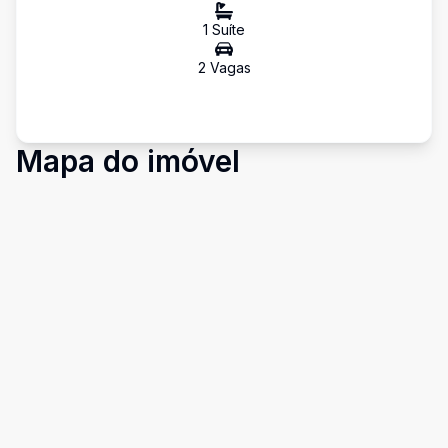
1
Suíte
2
Vaga
s
Mapa do imóvel