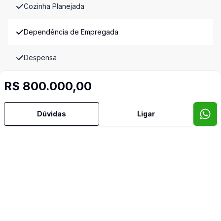
Cozinha Planejada
Dependência de Empregada
Despensa
Dormitório com Armários
R$ 800.000,00
Edícula
Dúvidas
Ligar
Gradeado
Quintal
Reformado
Sala de TV