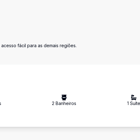
cesso fácil para as demais regiões.
s
2
Banheiro
s
1
Suít