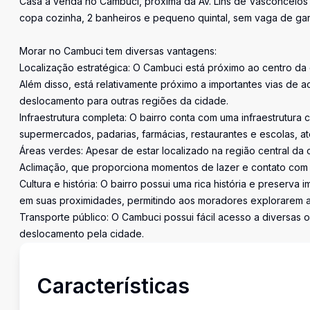
Casa à venda no Cambuci, próxima da Av. Lins de Vasconcelos e
copa cozinha, 2 banheiros e pequeno quintal, sem vaga de ga
Morar no Cambuci tem diversas vantagens:
Localização estratégica: O Cambuci está próximo ao centro da c
Além disso, está relativamente próximo a importantes vias de a
deslocamento para outras regiões da cidade.
Infraestrutura completa: O bairro conta com uma infraestrutur
supermercados, padarias, farmácias, restaurantes e escolas, a
Áreas verdes: Apesar de estar localizado na região central d
Aclimação, que proporciona momentos de lazer e contato com 
Cultura e história: O bairro possui uma rica história e preserva
em suas proximidades, permitindo aos moradores explorarem a c
Transporte público: O Cambuci possui fácil acesso a diversas o
deslocamento pela cidade.
Características