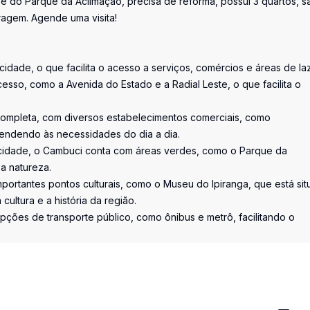
 do Parque da Aclimação, precisa de reforma, possui 3 quartos, sa
ragem. Agende uma visita!
idade, o que facilita o acesso a serviços, comércios e áreas de laz
cesso, como a Avenida do Estado e a Radial Leste, o que facilita o
a completa, com diversos estabelecimentos comerciais, como
tendendo às necessidades do dia a dia.
a cidade, o Cambuci conta com áreas verdes, como o Parque da
a natureza.
 importantes pontos culturais, como o Museu do Ipiranga, que está si
ultura e a história da região.
pções de transporte público, como ônibus e metrô, facilitando o