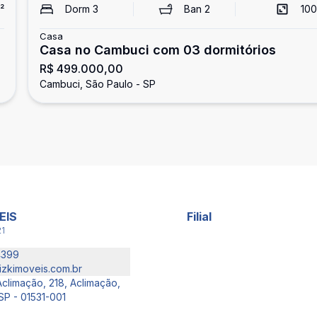
²
Dorm
3
Ban
2
100
Casa
Casa no Cambuci com 03 dormitórios
R$ 499.000,00
Cambuci, São Paulo - SP
EIS
Filial
21
4399
izkimoveis.com.br
climação, 218, Aclimação,
SP - 01531-001