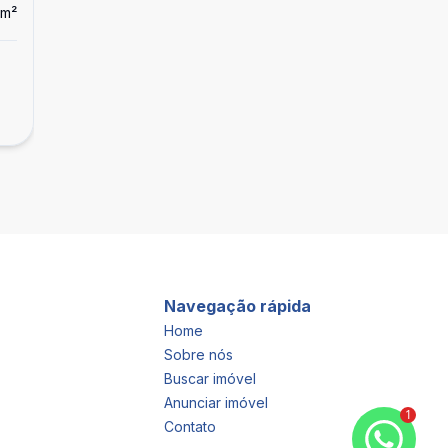
m²
Dorm
3
Ban
3
1
Casa
Casa Aclimação - Venda
R$ 1.250.000,00
Cambuci, São Paulo - SP
Navegação rápida
Home
Sobre nós
Buscar imóvel
Anunciar imóvel
1
Contato