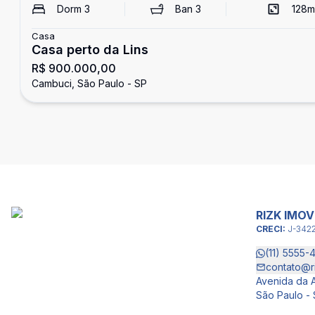
Dorm
3
Ban
3
128
m
Casa
Casa perto da Lins
R$ 900.000,00
Cambuci, São Paulo - SP
RIZK IMOV
CRECI:
J-342
(11) 5555-
contato@r
Avenida da A
São Paulo - 