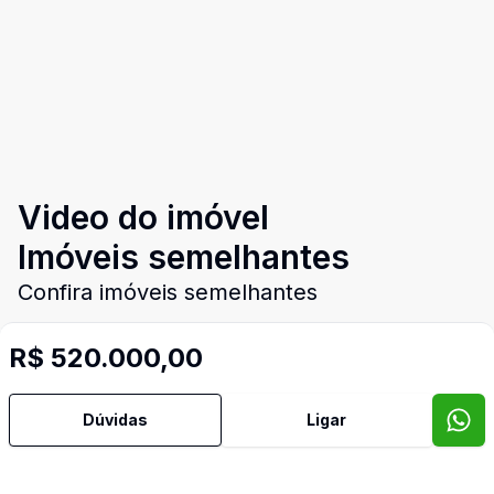
Video do imóvel
Imóveis semelhantes
Confira imóveis semelhantes
R$ 520.000,00
Cód:
11473
Comparar
Có
Dúvidas
Ligar