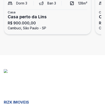
Dorm
3
Ban
3
128
m²
Casa
Cas
Casa perto da Lins
Ca
R$ 900.000,00
R$
Cambuci, São Paulo - SP
Cam
RIZK IMOVEIS