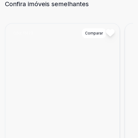
Confira imóveis semelhantes
Cód:
11473
Comparar
Có