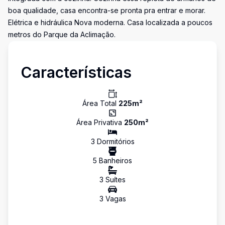
boa qualidade, casa encontra-se pronta pra entrar e morar.
Elétrica e hidráulica Nova moderna. Casa localizada a poucos
metros do Parque da Aclimação.
Características
Área Total
225
m²
Área Privativa
250
m²
3
Dormitório
s
5
Banheiro
s
3
Suíte
s
3
Vaga
s