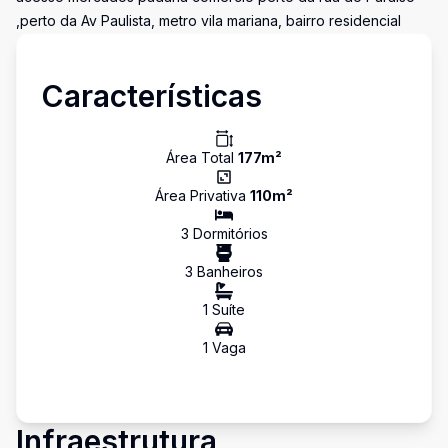
,perto da Av Paulista, metro vila mariana, bairro residencial
Características
Área Total
177
m²
Área Privativa
110
m²
3
Dormitório
s
3
Banheiro
s
1
Suíte
1
Vaga
Infraestrutura