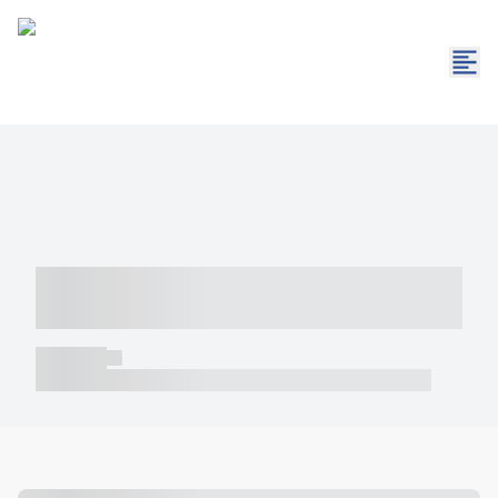
----- ----- -- ------ ---- ---- -- ----- -----
----- --- ------
----- -----
----- ----- -- ------ ---- ---- -- ----- ----- ----- --- ------