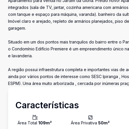
Apartamento para venda no Jardim da Glória. Prédio novo! Apa
integrados (sala de TV, jantar, cozinha americana com armário
com tanque e espaço para máquina, varanda). banheiro da suít
Imóvel claro e arejado, repleto de armários planejados, piso de
garagem.
Situado em um dos pontos mais tranquilos do bairro entre o P
o Condomínio Edifício Premiere é um empreendimento único na r
e lavanderia.
A região possui infraestrutura completa e importantes vias de 
ainda por vários pontos de interesse como SESC Ipiranga , Hospi
ESPM). Uma área muito arborizada , cercada por inúmeras praç
Características
Área Total
109
m²
Área Privativa
50
m²