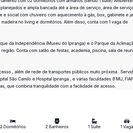
rtamento com 02 dormitórios com armários (sendo 1 suíte) Ambiente
s planejados e ampla bancada até a área de serviço, área de serviç
e e social com chuveiro com aquecimento à gás, box, gabinete e ja
 madeira no living e dormitórios. Além disso, conta com 1 vaga de
arque da Independência (Museu do Ipiranga) e o Parque da Aclimaç
egião. Conta com salão de festas, academia, piscina, sala de reun
acesso , além de rede de transportes públicos muito próxima . Servi
tal São Camilo e Hospital Ipiranga , e várias faculdades (FMU, FIAP
as, que combina tranquilidade com a facilidade de acesso.
2
Dormitório
s
2
Banheiro
s
1
Suíte
1
Vag