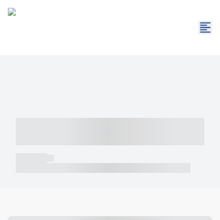
----- ----- -- ------ ---- ---- -- ----- -----
----- --- ------
----- -----
----- ----- -- ------ ---- ---- -- ----- ----- ----- --- ------