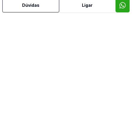
Dúvidas
Ligar
Dormitório com Armários
Reformado
Sacada
Sala com Armários
Sala de Jantar
Sala de TV
Suíte Master
Banheiro de Empregada
Imóveis semelhantes