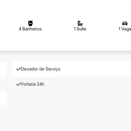
4
Banheiro
s
1
Suíte
1
Vag
Elevador de Serviço
Portaria 24h