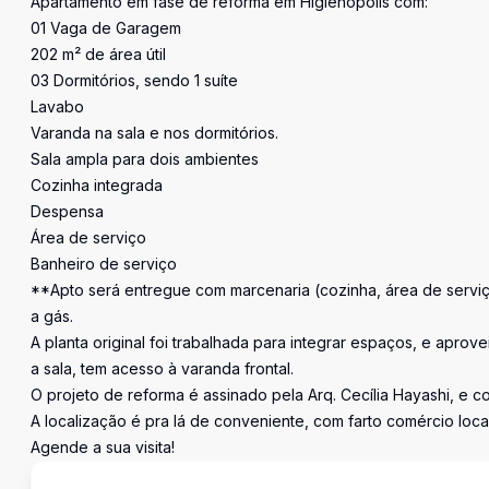
Apartamento em fase de reforma em Higienópolis com:
01 Vaga de Garagem
202 m² de área útil
03 Dormitórios, sendo 1 suíte
Lavabo
Varanda na sala e nos dormitórios.
Sala ampla para dois ambientes
Cozinha integrada
Despensa
Área de serviço
Banheiro de serviço
**Apto será entregue com marcenaria (cozinha, área de serviço
a gás.
A planta original foi trabalhada para integrar espaços, e aprove
a sala, tem acesso à varanda frontal.
O projeto de reforma é assinado pela Arq. Cecília Hayashi, e
A localização é pra lá de conveniente, com farto comércio local,
Agende a sua visita!