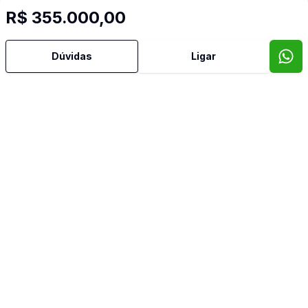
R$ 355.000,00
Dúvidas
Ligar
Mais informações
Área de Serviço
Armários Embutidos
Banheiro Social
Cozinha Planejada
Sala de Jantar
Sala de TV