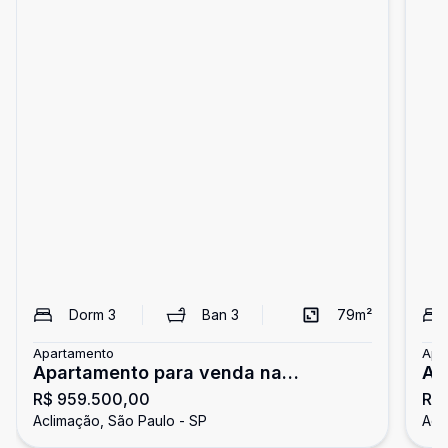
Dorm
3
Ban
3
79
m²
Apartamento
Apa
Apartamento para venda na
Ap
R$ 959.500,00
R$ 
Aclimação
Aclimação, São Paulo - SP
Acl