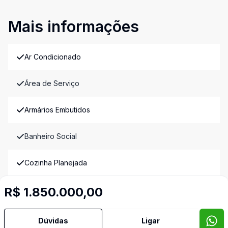
Mais informações
Ar Condicionado
Área de Serviço
Armários Embutidos
Banheiro Social
Cozinha Planejada
R$ 1.850.000,00
Dependência de Empregada
Dormitório com Armários
Dúvidas
Ligar