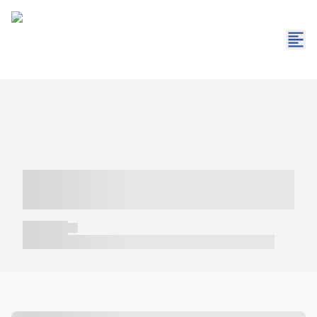
----- ----- -- ------ ---- ---- -- ----- -----
----- --- ------
----- -----
----- ----- -- ------ ---- ---- -- ----- ----- ----- --- ------