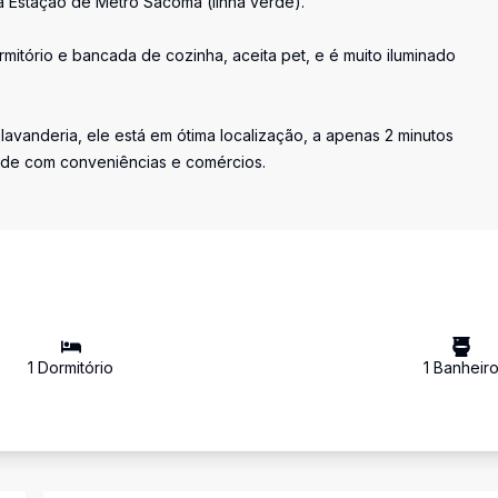
a Estação de Metrô Sacomã (linha verde).
mitório e bancada de cozinha, aceita pet, e é muito iluminado
lavanderia, ele está em ótima localização, a apenas 2 minutos
ade com conveniências e comércios.
1
Dormitório
1
Banheir