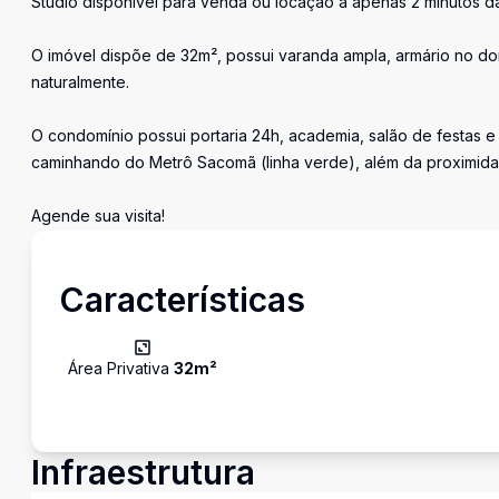
Studio disponível para venda ou locação a apenas 2 minutos d
O imóvel dispõe de 32m², possui varanda ampla, armário no dor
naturalmente.
O condomínio possui portaria 24h, academia, salão de festas e 
caminhando do Metrô Sacomã (linha verde), além da proximid
Agende sua visita!
Características
Área Privativa
32
m²
Infraestrutura