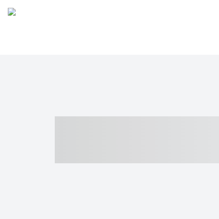
----- ----- -- -
- ------