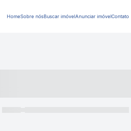
Home
Sobre nós
Buscar imóvel
Anunciar imóvel
Contato
----- ---- ---- -- ----
----- -----
----- ----- -- ------ ---- ---- -- ----- ----- ----- --- ------