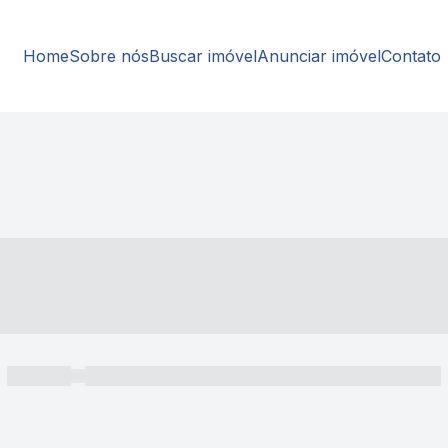
Home
Sobre nós
Buscar imóvel
Anunciar imóvel
Contato
----- ---- ---- -- ----
----- -----
----- ----- -- ------ ---- ---- -- ----- ----- ----- --- ------