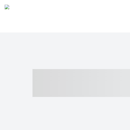
----- ----- -- -
- ------