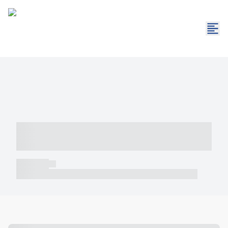
----- ----- -- ------ ---- ---- -- ----- -----
----- --- ------
----- -----
----- ----- -- ------ ---- ---- -- ----- ----- ----- --- ------