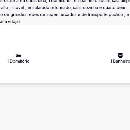
s de área construída, 1 dormitório , e 1 banheiro social, sala ampl
alto , imóvel , ensolarado reformado, sala, cozinha e quarto bem
mo de grandes redes de supermercados e de transporte publico , e
ia e lojas.
1
Dormitório
1
Banheir