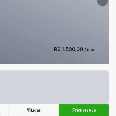
R$ 1.500,00
/ mês
Ligar
WhatsApp