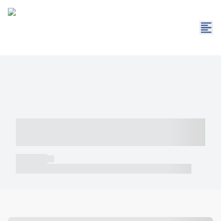
----- ----- -- ------ ---- ---- -- ----- -----
----- --- ------
----- -----
----- ----- -- ------ ---- ---- -- ----- ----- ----- --- ------