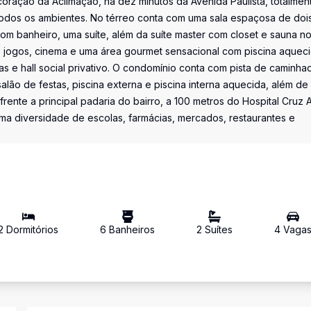
oração da Aclimação, há dez minutos da Avenida Paulista, totalmen
todos os ambientes. No térreo conta com uma sala espaçosa de doi
com banheiro, uma suíte, além da suíte master com closet e sauna n
de jogos, cinema e uma área gourmet sensacional com piscina aquec
s e hall social privativo. O condomínio conta com pista de caminha
lão de festas, piscina externa e piscina interna aquecida, além de
frente a principal padaria do bairro, a 100 metros do Hospital Cruz A
a diversidade de escolas, farmácias, mercados, restaurantes e
2
Dormitório
s
6
Banheiro
s
2
Suíte
s
4
Vaga