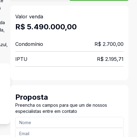
te
s
o
Valor venda
ida
R$ 5.490.000,00
da,
Condomínio
R$ 2.700,00
zul,
IPTU
R$ 2.195,71
Proposta
s
Preencha os campos para que um de nossos
especialistas entre em contato