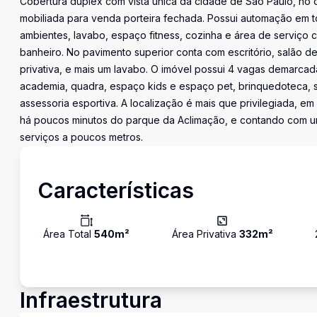
Cobertura duplex com vista única da cidade de São Paulo, no c
mobiliada para venda porteira fechada. Possui automação em 
ambientes, lavabo, espaço fitness, cozinha e área de serviço 
banheiro. No pavimento superior conta com escritório, salão 
privativa, e mais um lavabo. O imóvel possui 4 vagas demarcada
academia, quadra, espaço kids e espaço pet, brinquedoteca, sa
assessoria esportiva. A localização é mais que privilegiada, em 
há poucos minutos do parque da Aclimação, e contando com um
serviços a poucos metros.
Características
Área Total
540
m²
Área Privativa
332
m²
Infraestrutura