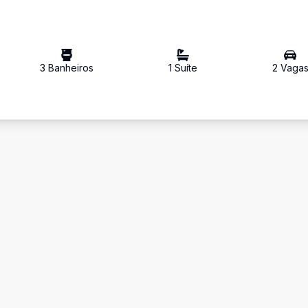
3
Banheiro
s
1
Suíte
2
Vaga