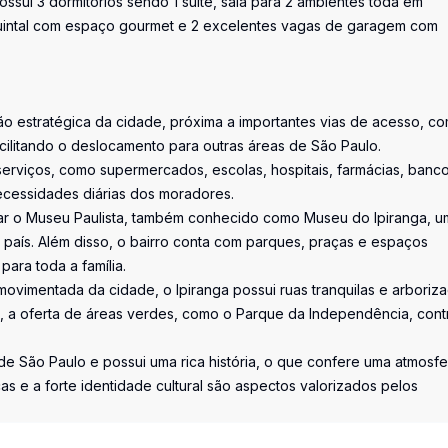
ossui 3 dormitórios sendo 1 suíte, sala para 2 ambientes toda em
quintal com espaço gourmet e 2 excelentes vagas de garagem com
gião estratégica da cidade, próxima a importantes vias de acesso, c
ilitando o deslocamento para outras áreas de São Paulo.
 serviços, como supermercados, escolas, hospitais, farmácias, banco
ecessidades diárias dos moradores.
igar o Museu Paulista, também conhecido como Museu do Ipiranga, u
do país. Além disso, o bairro conta com parques, praças e espaços
para toda a família.
movimentada da cidade, o Ipiranga possui ruas tranquilas e arboriza
 a oferta de áreas verdes, como o Parque da Independência, contr
s de São Paulo e possui uma rica história, o que confere uma atmosfe
cas e a forte identidade cultural são aspectos valorizados pelos