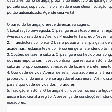
Casa a venda no Ipiranga, próxima do metrô Alto do Ipiranga, p
porcelanato, copa cozinha planejada e com ótima insolação, 
portão automatizado. Agende uma visita!
O bairro do Ipiranga, oferece diversas vantagens:
1. Localização privilegiada: O Ipiranga está situado em uma re
Avenida do Estado e a Avenida Presidente Tancredo Neves, fac
2. Infraestrutura completa: O bairro possui uma ampla gama de
academias, restaurantes e comércio em geral, atendendo às n
3. Opções de lazer e cultura: O Ipiranga é conhecido por abr
dos mais importantes museus do Brasil, que retrata a história 
culturais, proporcionando atividades de lazer e entretenimento 
4. Qualidade de vida: Apesar de estar localizado em uma área 
proporcionando um ambiente agradável para morar. Além disso,
para a qualidade de vida dos moradores.
5. Tradição e história: O Ipiranga é um dos bairros mais antigo
única e tradicional à região. A presença de construções históri
moradores.