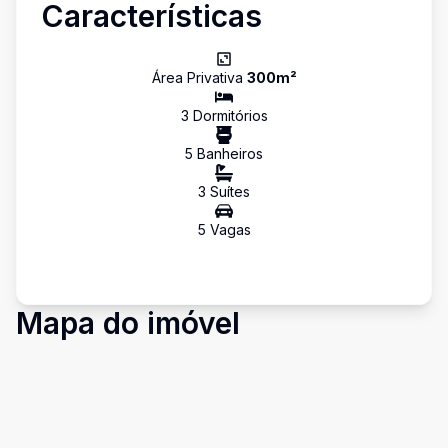
Características
Área Privativa
300
m²
3
Dormitório
s
5
Banheiro
s
3
Suíte
s
5
Vaga
s
Mapa do imóvel