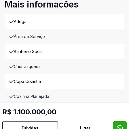
Mais informações
Adega
Área de Serviço
Banheiro Social
Churrasqueira
Copa Cozinha
Cozinha Planejada
R$ 1.100.000,00
Dependência de Empregada
Despensa
Dúvidas
Ligar