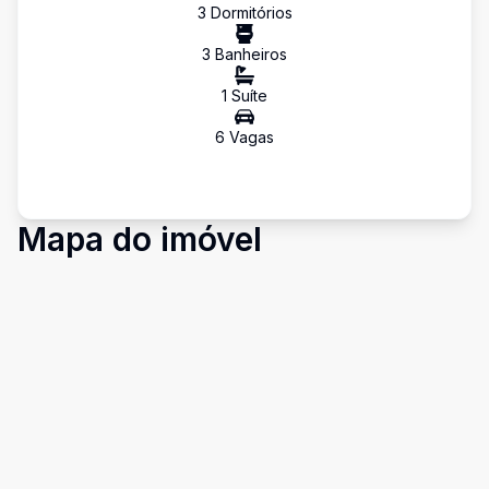
3
Dormitório
s
3
Banheiro
s
1
Suíte
6
Vaga
s
Mapa do imóvel