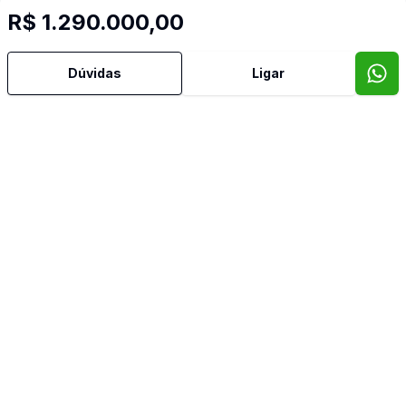
Dormitório com Armários
R$ 1.290.000,00
Lareira
Dúvidas
Ligar
Lavabo
Quintal
Sacada
Banheiro de Empregada
Video do imóvel
Imóveis semelhantes
Confira imóveis semelhantes