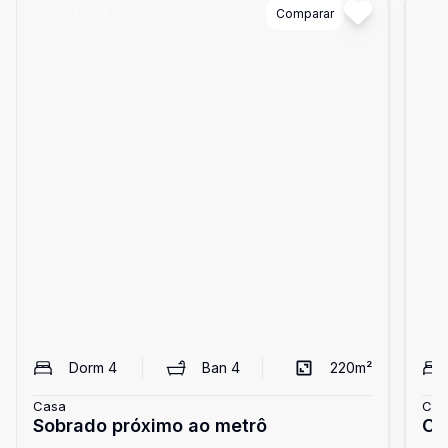
Cód:
12244
Comparar
Có
Dorm
4
Ban
4
220
m²
Casa
Cas
Sobrado próximo ao metrô
Ca