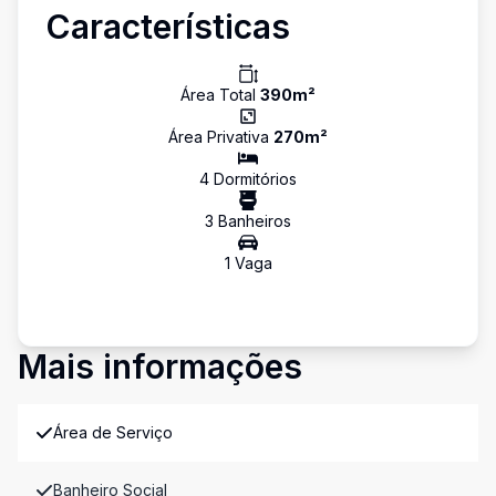
Características
Área Total
390
m²
Área Privativa
270
m²
4
Dormitório
s
3
Banheiro
s
1
Vaga
Mais informações
Área de Serviço
Banheiro Social