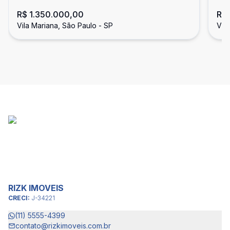
R$ 1.350.000,00
R$ 
Vila Mariana, São Paulo - SP
Vil
RIZK IMOVEIS
CRECI:
J-34221
(11) 5555-4399
contato@rizkimoveis.com.br