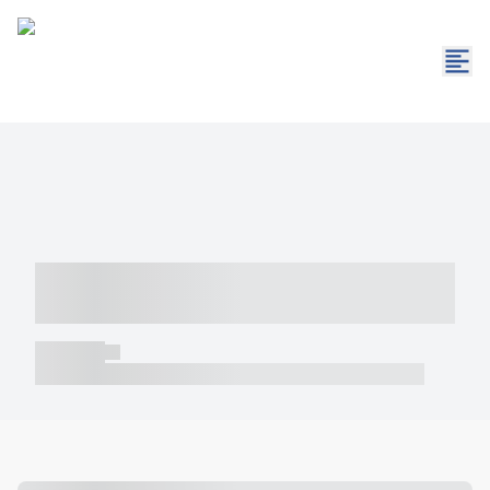
----- ----- -- ------ ---- ---- -- ----- -----
----- --- ------
----- -----
----- ----- -- ------ ---- ---- -- ----- ----- ----- --- ------