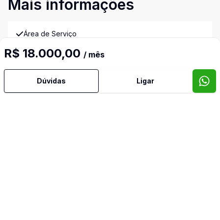
Mais informações
Área de Serviço
R$ 18.000,00
/ mês
Armários Embutidos
Dúvidas
Ligar
Banheiro Social
Copa
Cozinha Planejada
Dependência de Empregada
Dormitório com Armários
Escritório