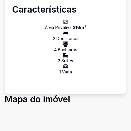
Características
Área Privativa
216
m²
2
Dormitório
s
4
Banheiro
s
2
Suíte
s
1
Vaga
Mapa do imóvel