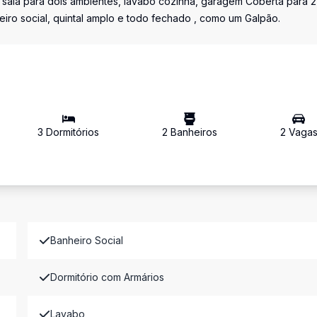
sala para dois ambientes, lavabo cozinha, garagem Coberta para 2
eiro social, quintal amplo e todo fechado , como um Galpão.
3
Dormitório
s
2
Banheiro
s
2
Vaga
Banheiro Social
Dormitório com Armários
Lavabo