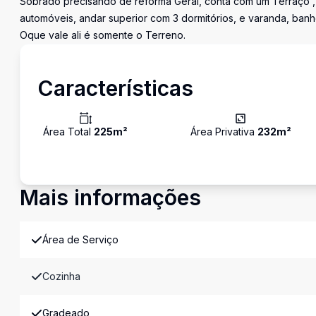
Sobrado precisando de reforma Geral, conta com um Terraço , 
automóveis, andar superior com 3 dormitórios, e varanda, banh
Oque vale ali é somente o Terreno.
Características
Área Total
225
m²
Área Privativa
232
m²
Mais informações
Área de Serviço
Cozinha
Gradeado