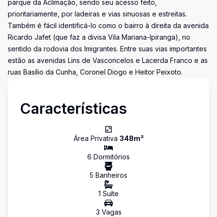
parque da Aclimação, sendo seu acesso feito,
prioritariamente, por ladeiras e vias sinuosas e estreitas.
Também é fácil identificá-lo como o bairro à direita da avenida
Ricardo Jafet (que faz a divisa Vila Mariana-Ipiranga), no
sentido da rodovia dos Imigrantes. Entre suas vias importantes
estão as avenidas Lins de Vasconcelos e Lacerda Franco e as
ruas Basílio da Cunha, Coronel Diogo e Heitor Peixoto.
Características
Área Privativa
348
m²
6
Dormitório
s
5
Banheiro
s
1
Suíte
3
Vaga
s