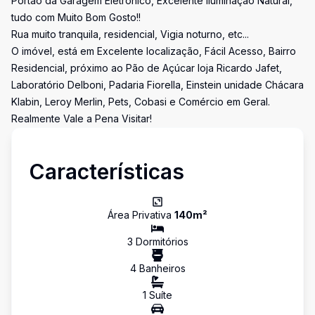
Portão da Garagem Eletrônico, Excelente Iluminação Natural,
tudo com Muito Bom Gosto!!
Rua muito tranquila, residencial, Vigia noturno, etc...
O imóvel, está em Excelente localização, Fácil Acesso, Bairro
Residencial, próximo ao Pão de Açúcar loja Ricardo Jafet,
Laboratório Delboni, Padaria Fiorella, Einstein unidade Chácara
Klabin, Leroy Merlin, Pets, Cobasi e Comércio em Geral.
Realmente Vale a Pena Visitar!
Características
Área Privativa
140
m²
3
Dormitório
s
4
Banheiro
s
1
Suíte