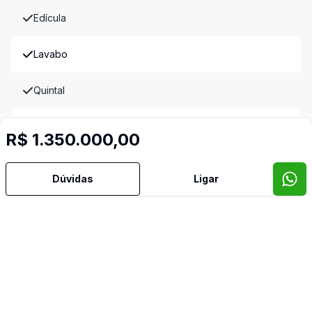
Edícula
Lavabo
Quintal
Reformado
R$ 1.350.000,00
Sala de Jantar
Dúvidas
Ligar
Sala de TV
Banheiro de Empregada
Video do imóvel
Imóveis semelhantes