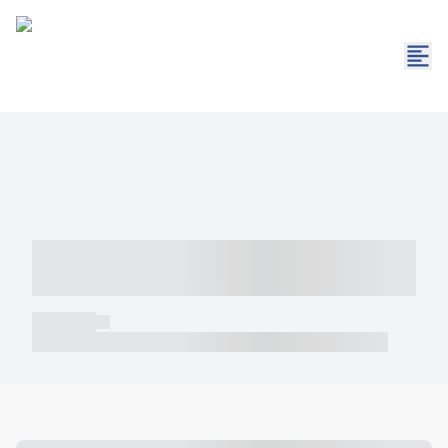
----- ----- -- ------ ---- ---- -- ----- -----
----- --- ------
----- -----
----- ----- -- ------ ---- ---- -- ----- ----- ----- --- ------