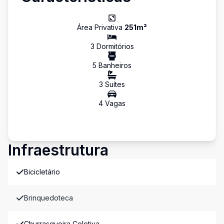
Área Privativa
251
m²
3
Dormitório
s
5
Banheiro
s
3
Suíte
s
4
Vaga
s
Infraestrutura
Bicicletário
Brinquedoteca
Churrasqueira Coletiva