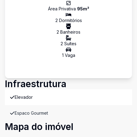
Área Privativa
95
m²
2
Dormitório
s
2
Banheiro
s
2
Suíte
s
1
Vaga
Infraestrutura
Elevador
Espaco Gourmet
Mapa do imóvel