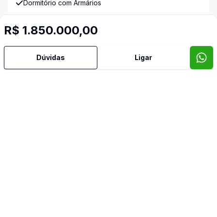
Dormitório com Armários
R$ 1.850.000,00
Edícula
Escritório
Dúvidas
Ligar
Estar Íntimo
Gradeado
Hall
Mobiliado
Quintal
Reformado