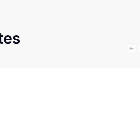
tes
Prev
Cód:
12361
Comparar