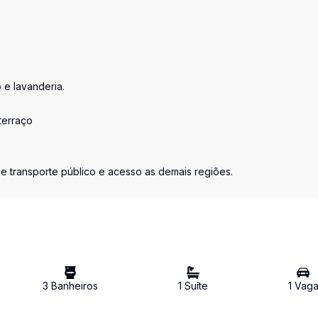
 e lavanderia.
terraço
 de transporte público e acesso as demais regiões.
3
Banheiro
s
1
Suíte
1
Vag