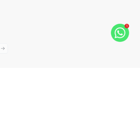
1
ious slide
Next slide
Cód:
11783
Comparar