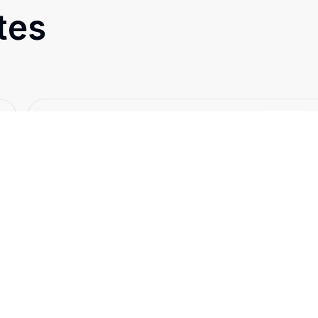
tes
Cód:
12326
Comparar