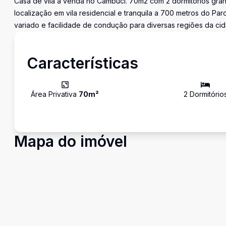
Casa de vila a venda no Cambuci. 70m2 com 2 dormitórios grand
localização em vila residencial e tranquila a 700 metros do Pa
variado e facilidade de condução para diversas regiões da ci
Características
Área Privativa
70
m²
2
Dormitório
Mapa do imóvel