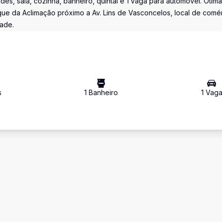
es, sala, cozinha, banheiro, quintal e 1 vaga para automóvel. Ótima
rque da Aclimação próximo a Av. Lins de Vasconcelos, local de comé
dade.
s
1
Banheiro
1
Vag