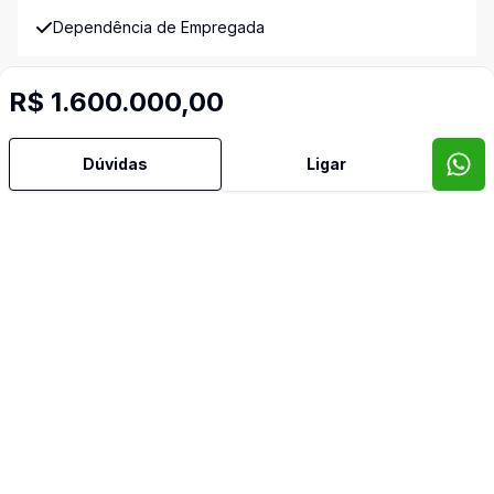
Dependência de Empregada
Dormitório com Armários
R$ 1.600.000,00
Escritório
Dúvidas
Ligar
Lavabo
Quintal
Reformado
Sacada
Sala de Jantar
Sala de TV