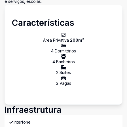
e serviços, escolas..
Características
Área Privativa
200
m²
4
Dormitório
s
4
Banheiro
s
2
Suíte
s
2
Vaga
s
Infraestrutura
Interfone