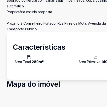
Sobrado comercial com várias salas, 4 banheiros, copa/cozinha,
automático.
Proprietária estuda proposta.
Próximo à Conselheiro Furtado, Rua Pires da Mota, Avenida da
Transporte Público.
Características
Área Total
280
m²
Área Privativa
14
Mapa do imóvel