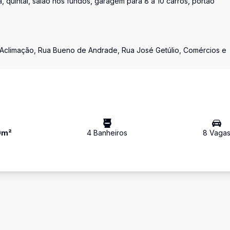
 quintal, salão nos fundos, garagem para 8 à 10 carros, portão
 Aclimação, Rua Bueno de Andrade, Rua José Getúlio, Comércios e
0
m²
4
Banheiro
s
8
Vaga