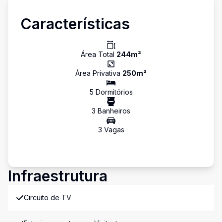
Características
Área Total
244
m²
Área Privativa
250
m²
5
Dormitório
s
3
Banheiro
s
3
Vaga
s
Infraestrutura
Circuito de TV