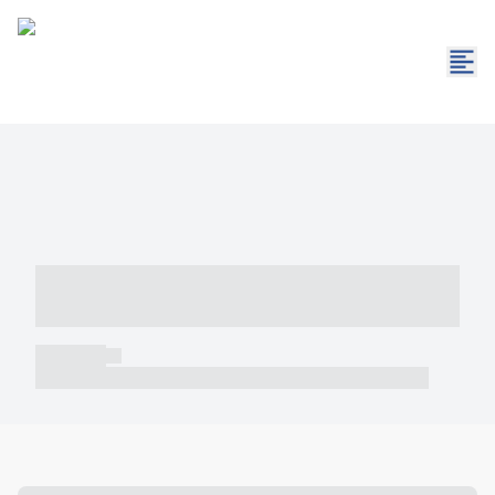
----- ----- -- ------ ---- ---- -- ----- -----
----- --- ------
----- -----
----- ----- -- ------ ---- ---- -- ----- ----- ----- --- ------