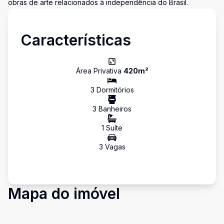
obras de arte relacionados à independência do Brasil.
Características
Área Privativa
420
m²
3
Dormitório
s
3
Banheiro
s
1
Suíte
3
Vaga
s
Mapa do imóvel