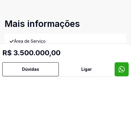
Mais informações
Área de Serviço
R$ 3.500.000,00
Banheiro Social
Dúvidas
Ligar
Bar
Churrasqueira
Copa
Copa Cozinha