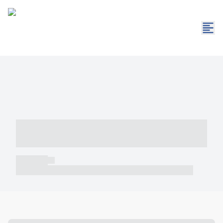
----- ----- -- ------ ---- ---- -- ----- -----
----- --- ------
----- -----
----- ----- -- ------ ---- ---- -- ----- ----- ----- --- ------