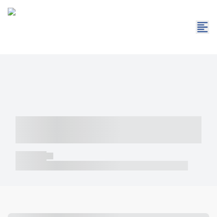
----- ----- -- ------ ---- ---- -- ----- -----
----- --- ------
----- -----
----- ----- -- ------ ---- ---- -- ----- ----- ----- --- ------