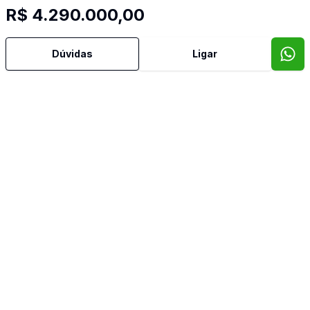
R$ 4.290.000,00
Banheiro Social
Dúvidas
Ligar
Bar
Churrasqueira
Copa
Copa Cozinha
Cozinha
Cozinha Americana
Cozinha Planejada